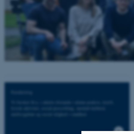
Forskning
Vi forsker bl.a. i akutte tilstande i almen praksis, kræft,
fysisk aktivitet, social prescribing, mentalt helbred,
multisygdom og social ulighed i sundhed.