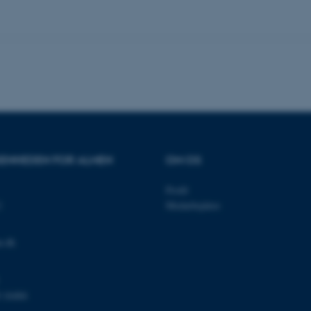
som en brugersessionside
muligt at gemme bruger
tilfælde er det muligvis
kan indstilles ved defau
dette kan forhindres af 
de fleste tilfælde er det in
ødelagt i slutningen af 
indeholder en tilfældig id
specifikke brugerdata.
Session
Denne cookie er en purp
Microsoft Corporation
cookie, der bruges af hj
.au.dk
i Microsoft .net- teknolo
til at opretholde en an
Session
Generel formål platform 
Oracle Corporation
ENHEDEN FOR ALMEN
OM OS
websteder skrevet i JSP. 
.au.dk
opretholde en anonym br
Profil
1 uge
Denne cookie bruges til 
Amazon Web Services, Inc.
belastningsbalancering, h
airtable.com
2
Medarbejdere
besøgendes sideanmodning
den samme server i enhv
Session
Cookiesæt fra Adobe Col
Adobe Inc.
u.dk
Brugt i forbindelse med
eddiprod.au.dk
cookie med entydigt at i
(browser) for at gøre de
opretholde brugersessio
disse bruges er specifi
 16484
indeholder et tilfældigt ta
klienten.