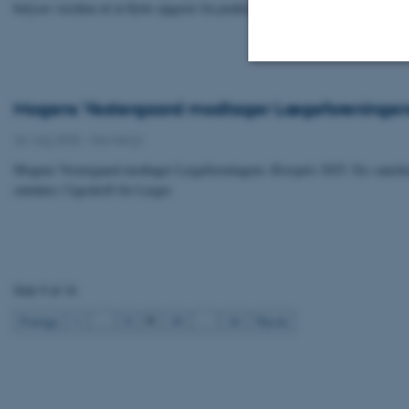
belyser værdien af at flytte opgaver fra praktiserende læger til sygeplejersk
Nødvendige
Mogens Vestergaard modtager Lægeforeningens
26. maj 2025
-
Navnenyt
Mogens Vestergaard modtager Lægeforeningens Ærespris 2025. En »anerke
Nødvendige cooki
omtalen i Ugeskrift for Læger.
grundlæggende fu
cookies.
Side 9 af 16
Navn
9
Forrige
1
…
8
10
…
16
Næste
be_typo_user
fe_typo_user