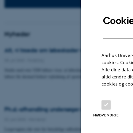
Cookie
Nyheder
Alt, vi troede om løbeskader var forkert, viser stu
Aarhus Univers
08. juli 2025
-
Forskning
cookies. Cooki
Alle dine data 
Studie med over 5200 løbere viser, at løbeskader ikke opstår gradvist over ti
løbere får dermed forkert vejledning af sportsure, advarer forsker.
altid ændre di
cookies og coo
Ph.d.-afhandling undersøger opgaveflytning i l
NØDVENDIGE
02. juni 2025
-
Navnenyt
Lægevagten står over for betydelige udfordringer, herunder højt arbejdspre