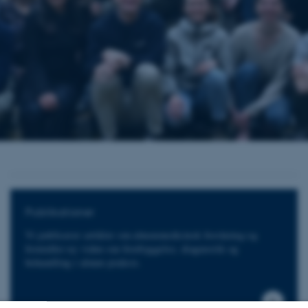
Publikationer
Vi publicerer artikler om almenmedicinsk forskning og
formidler ny viden om forebyggelse, diagnostik og
behandling i almen praksis.