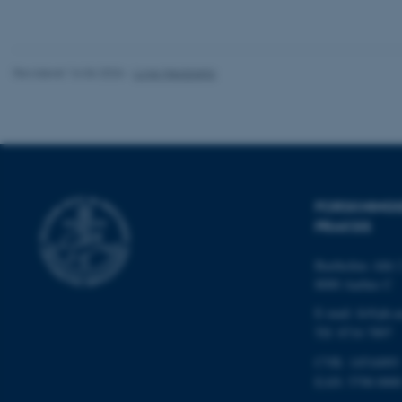
Revideret 16.06.2026
-
Lone Niedziella
ASP.NET_SessionId
JSESSIONID
FORSKNINGS
PRAKSIS
AWSALBTGCORS
Bartholins Allé 
8000 Aarhus C
CFTOKEN
E-mail:
fe@ph.a
Tlf: 8716 7897
CVR: 14516093
EAN: 5798 0000