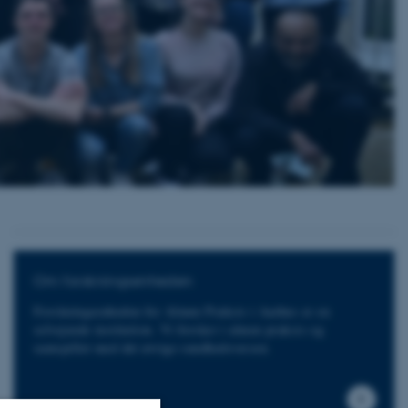
Om forskningsenheden
Forskningsenheden for Almen Praksis i Aarhus er en
selvejende institution. Vi forsker i almen praksis og
samspillet med det øvrige sundhedsvæsen.