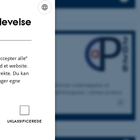
levelse
ENGLISH
DANISH
ccepter alle”
 et website.
irekte. Du kan
uger egne
CaP 2026
– en national undersøgelse af
forløbet før en kræftdiagnose i almen praksis
UKLASSIFICEREDE