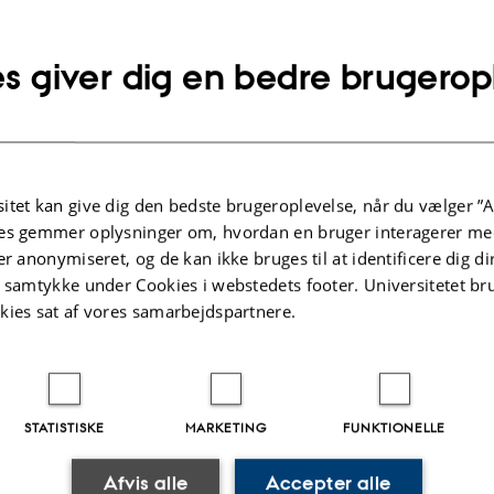
s giver dig en bedre brugerop
die
itet kan give dig den bedste brugeroplevelse, når du vælger ”A
es gemmer oplysninger om, hvordan en bruger interagerer med
er anonymiseret, og de kan ikke bruges til at identificere dig d
d – men oftest i løbet af ét enkelt løbepas. Millioner af
t samtykke under Cookies i webstedets footer. Universitetet br
kies sat af vores samarbejdspartnere.
ægevagten
STATISTISKE
MARKETING
FUNKTIONELLE
s og mangel på sundhedspersonale. Et ph.d.-projekt
Afvis alle
Accepter alle