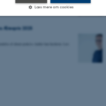
er i lægevagtens klinikker.
Læs mere om cookies
Statistiske
Marketing
Funktionelle
 Ærespris 2025
ndelse af almen praksis« kalder han hæderen. Læs
es hjælper med at gøre hjemmesiden brugbar ved at aktiv
nktioner som navigation mm. Hjemmesiden kan ikke funge
Udbyder / Domæne
Udløb
Beskrivelse
30
Denne cookie sættes af
TYPO3 Association
minutter
TYPO3, og bruges til at 
.au.dk
session, når en backend-
TYPO3 eller Frontend.
30
Dette cookienavn er fo
Typo3 Association
minutter
webindholdsstyringssyst
.au.dk