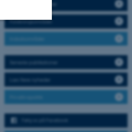
Find en medarbejder
Forskningsområder
Uklassificerede
Indsatsområder
ere nogle
Seneste publikationer
rer uden disse
Læs flere nyheder
Privatlivspolitik
 vores CMS-udbyder,
identificere en backend-
bruger er logget ind i
Følg os på Facebook
rbundet med Typo3-
emet. Det bruges generelt