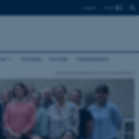
Find
English
ner
Nyheder
Kontakt
Medarbejdere
Forskningsenheden for Almen Praksis (FEAP)