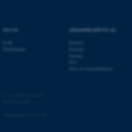
grundlæggende funktioner
som navigation mm.
Hjemmesiden kan ikke
fungerer uden disse cookies.
OM OS
UDDANNELSER PÅ AU
Profil
Bachelor
Medarbejdere
Kandidat
Navn
Udbyder / Domæne
Ingeniør
be_typo_user
TYPO3 Association
Ph.d.
.au.dk
Efter- & videreuddannelse
fe_typo_user
Typo3 Association
.au.dk
©
—
Cookies på au.dk
Privatlivspolitik
Tilgængelighedserklæring