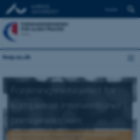
English
feap.au.dk
Forskningsnetværket for
komplekse interventioner i
primærsektoren
Sundhedsfremme, forebyggelse og behandling i
almen praksis og kommunalt regi