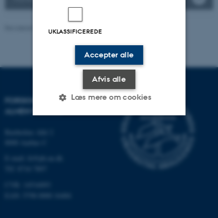
Revideret 05.02.2026
-
Lone Niedziella
UKLASSIFICEREDE
Accepter alle
Afvis alle
Læs mere om cookies
FORSKNINGSENHEDEN FOR
ALMEN PRAKSIS
Bartholins Allé 2
Nødvendige
Statistiske
Marketing
8000 Aarhus C
Funktionelle
Uklassificerede
E-mail:
fe@ph.au.dk
Tlf: 8716 7897
CVR: 14516093
Nødvendige cookies hjælper
EAN: 5798 0000 16484
med at gøre hjemmesiden
brugbar ved at aktivere nogle