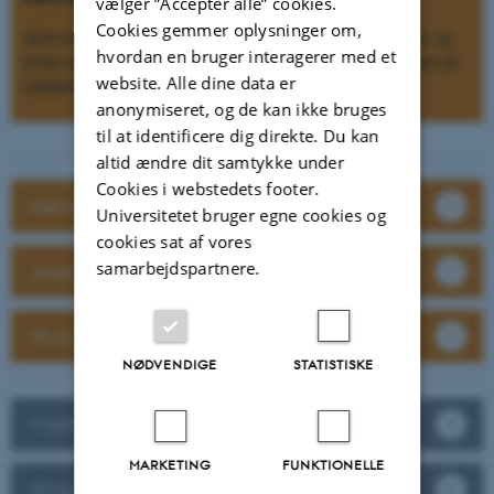
vælger ”Accepter alle” cookies.
Cookies gemmer oplysninger om,
Aktiviteterne omfatter netværksmøder, journal club, ph.d.-kurser og
hvordan en bruger interagerer med et
fælles publikationer. De kredser alle om komplekse interventioner på
website. Alle dine data er
sundhedsområdet, hvor primærsektoren indgår som aktør.
anonymiseret, og de kan ikke bruges
til at identificere dig direkte. Du kan
altid ændre dit samtykke under
Cookies i webstedets footer.
Netværksmøder
Universitetet bruger egne cookies og
cookies sat af vores
samarbejdspartnere.
Journal club
Ph.d.-kurser
NØDVENDIGE
STATISTISKE
Publikationer
MARKETING
FUNKTIONELLE
Styregruppe