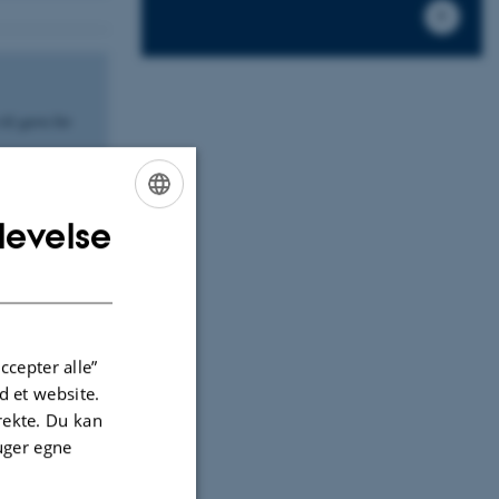
til gavn for
levelse
ENGLISH
DANISH
ccepter alle”
 et website.
irekte. Du kan
uger egne