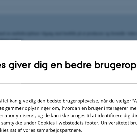
ed en multidisciplinær tilgang med henblik på at producere og formidle viden 
almen praksis.
s giver dig en bedre brugerop
r hinanden
r er åbenhed, dialog, imødekommenhed, mangfoldighed og gode relationer.
itet kan give dig den bedste brugeroplevelse, når du vælger ”A
t på forskningsenheden skal give alle medarbejdere et godt fundament.
es gemmer oplysninger om, hvordan en bruger interagerer med
hedens værdier og kultur er helt centrale for alle aktiviteter.
er anonymiseret, og de kan ikke bruges til at identificere dig d
t samtykke under Cookies i webstedets footer. Universitetet br
kies sat af vores samarbejdspartnere.
os