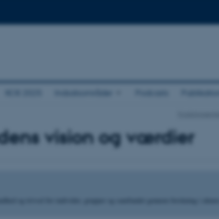
KOS 2025
Indsatsområder
Podcasts
Publikatio
Forskningsenh
ens vision og værdier
ndhed og trivsel for individer, grupper og samfundet gennem forskning i almen