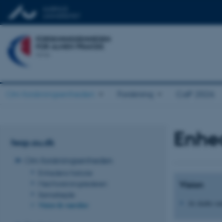
Om forskningsenheden
Forskning
CaP 2026
Enhed
feap.au.dk
Om forskningsenheden
Enhedens historie
Mød forskningslederen
Vision
Samarbejde
At skabe su
Vision & værdier