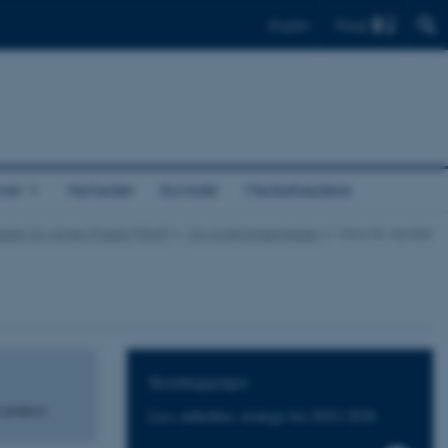
Find
English
ner
Nyheder
Kontakt
Medarbejdere
eden for Almen Praksis (FEAP)
Om forskningsenheden
Vision & værdier
Strategipapir
 praksis.
Læs enhedens strategi for 2022-2026