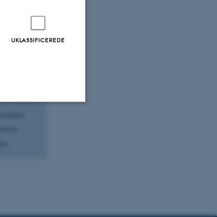
og tillidsfuld
iden og at
UKLASSIFICEREDE
en og
sationen.
Uklassificerede
ktoren.
ter.
ere nogle
rer uden disse