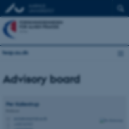
feap.au.dk
Advisory board
Per
Kallestrup
Professor
per.kallestrup@ph.au.dk
M
+4587167927
P