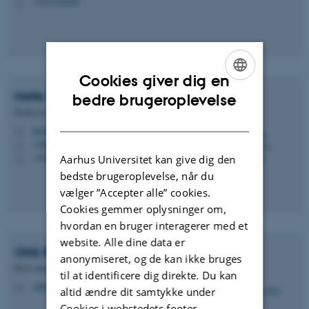
+4522428484
P
Cookies giver dig en
ENGLISH
Helle Terkildsen
Maindal
bedre brugeroplevelse
Professor
DANISH
htm@ph.au.dk
M
1260, 218
H
+4525462320
Aarhus Universitet kan give dig den
P
bedste brugeroplevelse, når du
vælger ”Accepter alle” cookies.
Cookies gemmer oplysninger om,
hvordan en bruger interagerer med et
website. Alle dine data er
Ulrik Bak
Kirk
anonymiseret, og de kan ikke bruges
Ph.d.-studerende
til at identificere dig direkte. Du kan
ubk@ph.au.dk
M
altid ændre dit samtykke under
Cookies i webstedets footer.