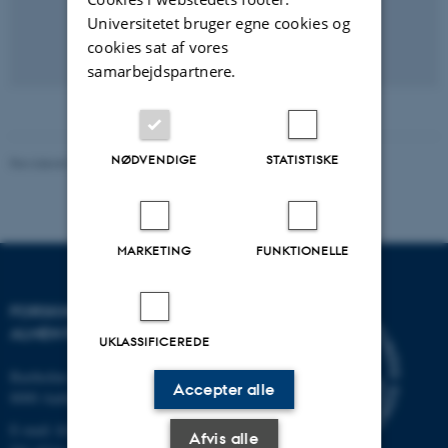
Universitetet bruger egne cookies og
cookies sat af vores
samarbejdspartnere.
NØDVENDIGE
STATISTISKE
Revideret 07.02.2023
-
Lone Niedziella
MARKETING
FUNKTIONELLE
FORSKNINGSENHEDEN FOR
ALMEN PRAKSIS
UKLASSIFICEREDE
Bartholins Allé 2
Accepter alle
8000 Aarhus C
E-mail:
fe@ph.au.dk
Afvis alle