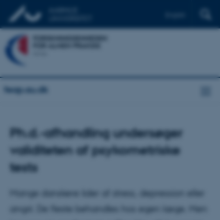
English
feap.au.dk
Ph.d.-afhandling undersøger
validiteten af psykometriske
tests
Mange danskere lider af stress, depression eller
angst. De fleste behandles hos egen læge. Men