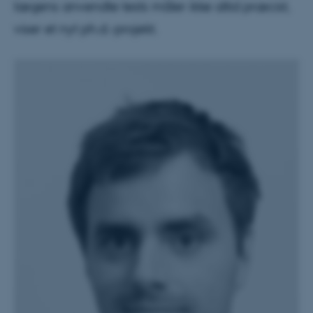
lægens anvendte tests måler ikke altid præcist,
viser et nyt ph.d.-projekt.