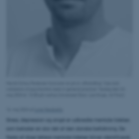
Henrik Schou Pedersen forsvarer sin ph.d.-afhandling ”Use and
validation of psychomtric tests in general practice” fredag den 24.
maj 2024 kl. 13.00 på Aarhus Universitet (foto: Lars Kruse, AU Foto).
16. maj 2024
af
Lone Niedziella
Stress, depression og angst er udbredte mentale lidelser,
som belaster en stor del af den danske befolkning. De
fleste af disse lettere mentale lidelser bliver identificeret,