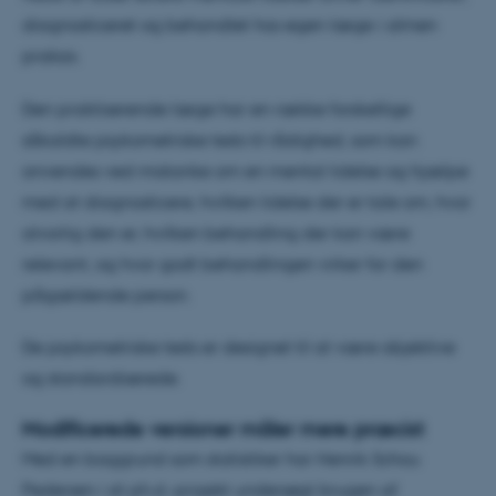
diagnosticeret og behandlet hos egen læge i almen
praksis.
Den praktiserende læge har en række forskellige
såkaldte psykometriske tests til rådighed, som kan
anvendes ved mistanke om en mental lidelse og hjælpe
med at diagnosticere, hvilken lidelse der er tale om, hvor
alvorlig den er, hvilken behandling der kan være
relevant, og hvor godt behandlingen virker for den
pågældende person.
De psykometriske tests er designet til at være objektive
og standardiserede.
Modificerede versioner måler mere præcist
Med en baggrund som statistiker har Henrik Schou
Pedersen i sit ph.d.-projekt undersøgt brugen af