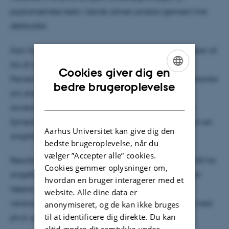
psykometriske tests i dansk almen praksis gennem fire
delstudier.
Han har bl.a. undersøgt de psykometriske egenskaber af
tre af de hyppigst anvendte psykometriske tests:
Cookies giver dig en
Perceived Stress Scale (PSS), som anvendes ved mistanke
ENGLISH
bedre brugeroplevelse
om stress, Major Depression Inventory (MDI), som
DANISH
anvendes ved mistanke om depression, og Anxiety
Symptoms Scale (ASS), som bruges ved mistanke om en
Aarhus Universitet kan give dig den
angstlidelse.
bedste brugeroplevelse, når du
vælger ”Accepter alle” cookies.
Resultaterne peger på, at ASS kan bruges som et mål for
Cookies gemmer oplysninger om,
angstbyrden, mens man for PSS og MDI kan opnå en
hvordan en bruger interagerer med et
højere præcision ved at bruge de modificerede
website. Alle dine data er
versioner, som er udviklet og afprøvet i forbindelse med
anonymiseret, og de kan ikke bruges
til at identificere dig direkte. Du kan
ph.d.-projektet.