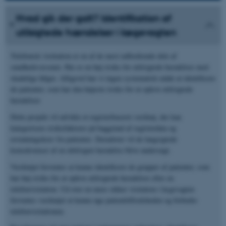
Hvad gik der galt? Identifikation af
utilsigtede hændelser i lægevagten
Telefonisk visitiation er en af de mest udfordrende dele af
sundhedsvæsenet. Her er en høj risiko for utilsigtede hændelser med
skadelige følger. Alligevel har vi ingen systematisk måde at identificere
de patienter, som har den højeste risiko for at opleve utilsigtede
hændelser.
Dette projekt vil udvikle et registerbaseret værktøj, der kan
kategorisere risikofaktorer på baggrund af registerdata og
erstatningskrav fra patienter. Derudover vil de langsigtede
konsekvenser af en ultilsigtet hændelse blive undersøgt.
Værktøjet forventes at kunne identificere de grupper af patienter, som
har høj risiko for at opleve utilsigtede hændelser efter en
telefonvisitation. Ud over en mere sikker visitation i lægevagten
forventes værktøjet at kunne øge patienttilfredsheden og forbedre
telefonvisitationen.