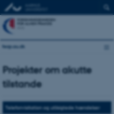
feap.au.dk
Projekter om akutte
tilstande
Telefonvisitation og utilsigtede hændelser