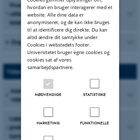
Hvad gik der galt? Kommunikation ved
hvordan en bruger interagerer med et
utilsigtede hændelser efter
website. Alle dine data er
telefonvisitation
anonymiseret, og de kan ikke bruges
til at identificere dig direkte. Du kan
altid ændre dit samtykke under
Organisering af telefonvisitation
Cookies i webstedets footer.
Universitetet bruger egne cookies og
cookies sat af vores
samarbejdspartnere.
Videokonsultationer
Association mellem lægefaktorer og
NØDVENDIGE
STATISTISKE
videobrug i lægevagten
Læge-patient-kommunikation i almen
MARKETING
FUNKTIONELLE
praksis: Hvad sker der, når vi har
konsultationer på video?