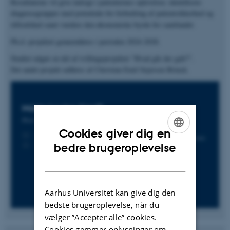
Resultaterne vil give indsigt i patienternes oplevelser, identificere
diagnosegrupper med potentiale for forbedring af patientsikkerhed og
tilfredshed samt vurdere den økonomiske byrde for samfundet.
Ph.d.-projektet gennemføres i perioden 2024-2028.
Studiet udgør en del af tvillingeprojektet "Hvad gik der galt?".
Det andet projekt udføres af Christian Emil Sejersen Brinck
.
Maria Louise
Køpfli
Ph.d.-studerende
Cookies giver dig en
markop@ph.au.dk
M
ENGLISH
1260
H
bedre brugeroplevelse
DANISH
Aarhus Universitet kan give dig den
bedste brugeroplevelse, når du
vælger ”Accepter alle” cookies.
Cookies gemmer oplysninger om,