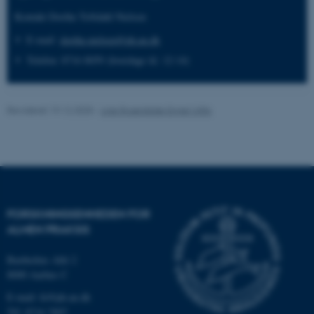
Kontakt Dorthe Toftdahl Nielsen
E-mail:
dorthe.nielsen@ph.au.dk
JSESSIONID
Oracle Corporation
Telefon: 8716 8059
(hverdage kl. 12-14)
.au.dk
Revideret 19.12.2025
-
Line Rosenkilde Engel Ullits
ARRAffinity
Microsoft Corporation
.mitstudie.au.dk
esctx
Microsoft Corporation
FORSKNINGSENHEDEN FOR
.login.microsoftonline.com
ALMEN PRAKSIS
fpc
Microsoft Corporation
login.microsoftonline.com
Bartholins Allé 2
8000 Aarhus C
__cf_bm
Cloudflare Inc.
.pure.au.dk
E-mail:
fe@ph.au.dk
Tlf: 8716 7897