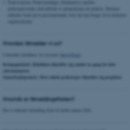
Praksisskema: Praksismanager, klinikejer(e) og/eller
praksispersonale skal udfylde et spørgeskema om praksis. Skemaet
udfyldes bedst på et personalemøde, hvor det kan bruges til at diskutere
organisationen.
Hvordan tilmelder vi os?
I tilmelder klinikken via systemet
SurveyExact
.
Kompagniskab: Klinikken tilmelder sig samlet en gang for hele
ydernummeret.
Samarbejdspraksis: Hver enkelt praksisejer tilmelder sig projektet.
Hvornår er tilmeldingsfristen?
Der er løbende tilmelding frem til medio januar 2026.