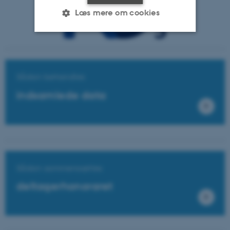
Læs mere om cookies
Nødvendige
Statistiske
Marketing
Funktionelle
Uklassificerede
Sådan behandles
indsamlede data
Nødvendige cookies hjælper
med at gøre hjemmesiden
brugbar ved at aktivere nogle
grundlæggende funktioner
som navigation mm.
Sådan sammensættes
Hjemmesiden kan ikke
deltagerhonoraret
fungerer uden disse cookies.