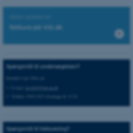
Navn
Udbyder / Domæne
be_typo_user
TYPO3 Association
.au.dk
Sådan oprettes en
faktura på virk.dk
fe_typo_user
Typo3 Association
.au.dk
Spørgsmål til undersøgelsen?
Kontakt Line Ullits på
E-mail:
kos2025@ph.au.dk
Telefon: 2349 2325
(hverdage kl. 9-15)
ASP.NET_SessionId
Microsoft Corporation
.au.dk
Spørgsmål til fakturering?