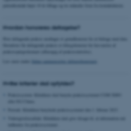
patientkontakt højst 10 år tilbage og tre måneder frem fra kontaktdatoen.
Hvordan honoreres deltagelse?
Hver deltagende praksis modtager et grundhonorar for at bidrage med data.
Derudover får deltagende praksis et tillægshonorar for besvarelse af
praksisspørgeskemaet (afhængig af praksisstørrelse).
Læs mere under
Sådan sammensættes deltagerhonoraret
.
Hvilke kriterier skal opfyldes?
Praksis
system: Klinikken skal benytte praksissystemet CGM XMO
eller EG Clinea.
Periode: Klinikken benyttede praksissystemet den 1. februar 2023.
Videregivelsesaftale: Klinikken skal give tilsagn til, at information må
indhentes fra praksissystemet.