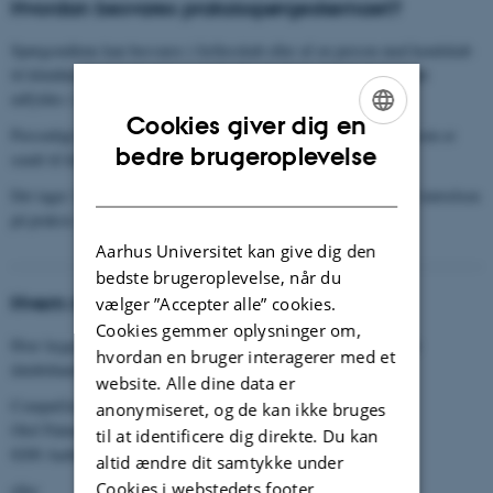
Hvordan besvares praksisspørgeskemaet?
Spørgsmålene kan besvares i fællesskab eller af en person med kendskab
til klinikkens organisation og drift. Vi anbefaler, at spørgeskemaet
udfyldes i fællesskab på et personalemøde.
Cookies giver dig en
Personligt link til praksisspørgeskemaet findes i den invitation, som er
ENGLISH
bedre brugeroplevelse
sendt til klinikejers e-Boks.
DANISH
Det tager 15-30 minutter at udfylde spørgeskemaet, afhængig af størrelsen
på praksis.
Aarhus Universitet kan give dig den
bedste brugeroplevelse, når du
Hvem modtager dine personoplysninger?
vælger ”Accepter alle” cookies.
Cookies gemmer oplysninger om,
Hver lægepraksis overdrager personoplysninger til én af følgende
hvordan en bruger interagerer med et
databehandlere:
website. Alle dine data er
CompuGroup Medical Danmark A/S
anonymiseret, og de kan ikke bruges
Olof Palmes Allé 44
til at identificere dig direkte. Du kan
8200 Aarhus N.
altid ændre dit samtykke under
Cookies i webstedets footer.
eller