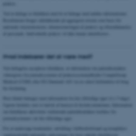
praksis.
Ved at deltage er klinikken med til at bidrage med unikke informationer.
Resultaterne bruges udelukkende på aggregeret niveau som basis for
nationale overenskomster, dimensioneringen af praksis og efteruddannelse
af personale. Individuelle praksis vil ikke kunne identificeres.
Hvad indebærer det at være med?
Ved deltagelse accepterer klinikken, at information om patientkontakter
videregives fra journalsystemet af praksissystemudbyder CompuGroup
Medical (CGM) eller EG Danmark A/S via en sikret forbindelse til brug
for forskning.
Hver klinik bidrager med information fra fire tilfældige uger (4 x 5 dage).
Ugerne fordeles over to halvår af hensyn til årstidsvariationen. Information
om klinikkens aktiviteter vedrørende patientkontakter trækkes fra
journalsystemet i de fire tilfældige uger.
For at undersøge kontinuitet, udvikling i helbredstilstand og komplekse
sygdomsforløb indsamles oplysninger for hver enkelte identificeret