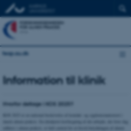
feap.au.dk
Information til klinik
Hvorfor deltage i KOS 2025?
KOS 2025 er en national beskrivelse af kontakt- og sygdomsmønsteret i
dansk almen praksis. En detaljeret kortlægning af det arbejde, der hver dag
udføres i almen praksis, er helt central for at forstå betydningen af almen